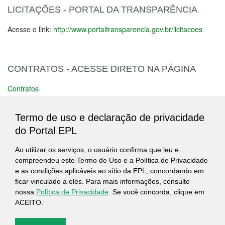
LICITAÇÕES - PORTAL DA TRANSPARÊNCIA
Acesse o link:
http://www.portaltransparencia.gov.br/licitacoes
CONTRATOS - ACESSE DIRETO NA PÁGINA
Contratos
Termo de uso e declaração de privacidade
CONTRATOS - COMPRASNET
do Portal EPL
Para acompanhar o andamento dos contratos realizadas pelo
Ao utilizar os serviços, o usuário confirma que leu e
Governo Federal, o cidadão tem à sua disposição o Portal de
compreendeu este Termo de Uso e a Política de Privacidade
Compras do Governo Federal (Compras Governamentais).
e as condições aplicáveis ao sítio da EPL, concordando em
ficar vinculado a eles. Para mais informações, consulte
Consulta Contratos - Empresa de Planejamento e Logística - EPL
nossa
Política de Privacidade
. Se você concorda, clique em
ACEITO.