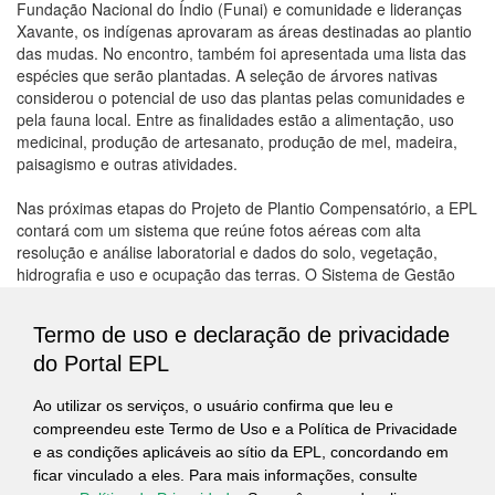
Fundação Nacional do Índio (Funai) e comunidade e lideranças
Xavante, os indígenas aprovaram as áreas destinadas ao plantio
das mudas. No encontro, também foi apresentada uma lista das
espécies que serão plantadas. A seleção de árvores nativas
considerou o potencial de uso das plantas pelas comunidades e
pela fauna local. Entre as finalidades estão a alimentação, uso
medicinal, produção de artesanato, produção de mel, madeira,
paisagismo e outras atividades.
Nas próximas etapas do Projeto de Plantio Compensatório, a EPL
contará com um sistema que reúne fotos aéreas com alta
resolução e análise laboratorial e dados do solo, vegetação,
hidrografia e uso e ocupação das terras. O Sistema de Gestão
Ambiental (SGA) aplicará técnicas de geoprocessamento e
disponibilizará os dados pela internet.
Termo de uso e declaração de privacidade
Mata Densa
do Portal EPL
No idioma xavante, Marãiwatsédé significa mata densa. A Terra
Ao utilizar os serviços, o usuário confirma que leu e
Indígena está localizada entre as bacias dos rios Xingu e
compreendeu este Termo de Uso e a Política de Privacidade
Araguaia, no nordeste mato-grossense, e possui área de 165 mil
e as condições aplicáveis ao sítio da EPL, concordando em
hectares.
ficar vinculado a eles. Para mais informações, consulte