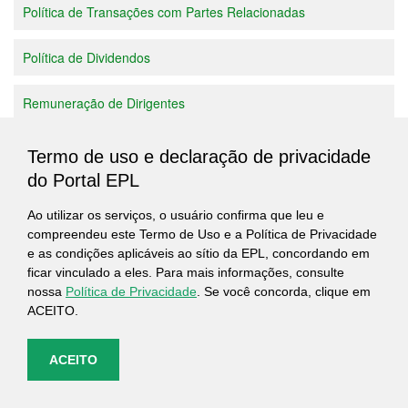
Política de Transações com Partes Relacionadas
Política de Dividendos
Remuneração de Dirigentes
Relatório de metas e resultados 2021
Termo de uso e declaração de privacidade
do Portal EPL
Atas dos órgãos colegiados estatutários
Ao utilizar os serviços, o usuário confirma que leu e
compreendeu este Termo de Uso e a Política de Privacidade
Caso tenha alguma dúvida sobre algum assunto apresentado
e as condições aplicáveis ao sítio da EPL, concordando em
acima, encaminhe o seu questionamento pelo Fale Conosco
ficar vinculado a eles. Para mais informações, consulte
(
https://www.epl.gov.br/fale-conosco
)
nossa
Política de Privacidade
. Se você concorda, clique em
ACEITO.
ACEITO