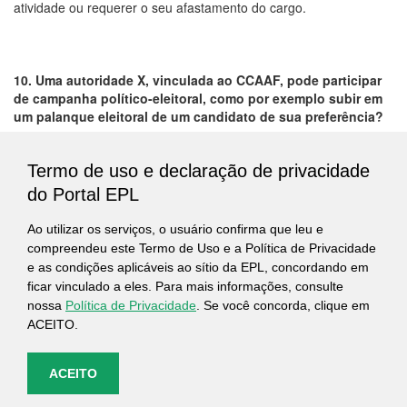
atividade ou requerer o seu afastamento do cargo.
10. Uma autoridade X, vinculada ao CCAAF, pode participar
de campanha político-eleitoral, como por exemplo subir em
um palanque eleitoral de um candidato de sua preferência?
A participação em campanhas eleitorais é um direito de todos os
Termo de uso e declaração de privacidade
cidadãos brasileiros, desde que obedeça a legislação existente e
não conflite com as obrigações do cargo ou função. Vale ressaltar
do Portal EPL
que manifestar suas preferências eleitorais e participar de
eventos político-eleitorais, em caráter pessoal, não configura
Ao utilizar os serviços, o usuário confirma que leu e
transgressão às normas de conduta. O importante é que essa
compreendeu este Termo de Uso e a Política de Privacidade
participação se enquadre nos princípios éticos inerentes ao cargo
e as condições aplicáveis ao sítio da EPL, concordando em
ou função da autoridade.
ficar vinculado a eles. Para mais informações, consulte
nossa
Política de Privacidade
. Se você concorda, clique em
ACEITO.
ACEITO