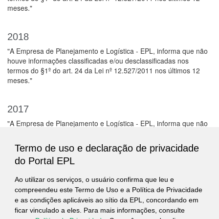
meses."
2018
"A Empresa de Planejamento e Logística - EPL, informa que não
houve informações classificadas e/ou desclassificadas nos
termos do §1º do art. 24 da Lei nº 12.527/2011 nos últimos 12
meses."
2017
"A Empresa de Planejamento e Logística - EPL, informa que não
houve informações classificadas e/ou desclassificadas nos
termos do §1º do art. 24 da Lei nº 12.527/2011 nos últimos 12
Termo de uso e declaração de privacidade
meses."
do Portal EPL
Ao utilizar os serviços, o usuário confirma que leu e
DECRETO Nº 7.724, DE 16 DE MAIO DE 2012
compreendeu este Termo de Uso e a Política de Privacidade
e as condições aplicáveis ao sítio da EPL, concordando em
DECRETO Nº 7.845, DE 14 DE NOVEMBRO DE 2012
ficar vinculado a eles. Para mais informações, consulte