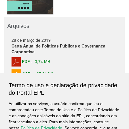
Arquivos
28 de março de 2019
Carta Anual de Políticas Públicas e Governança
Corporativa
PDF
-
3,74 MB
XML
-
67,51 KB
Termo de uso e declaração de privacidade
do Portal EPL
Exercício 2020
Ao utilizar os serviços, o usuário confirma que leu e
compreendeu este Termo de Uso e a Política de Privacidade
Exercício 2019
e as condições aplicáveis ao sítio da EPL, concordando em
ficar vinculado a eles. Para mais informações, consulte
Exercício 2018
nossa
Política de Privacidade
. Se você concorda, clique em