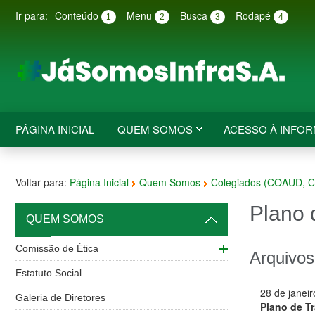
Ir para:
Conteúdo
Menu
Busca
Rodapé
1
2
3
4
PÁGINA INICIAL
QUEM SOMOS
ACESSO À INFO
Voltar para:
Página Inicial
Quem Somos
Colegiados (COAUD, 
Plano 
QUEM SOMOS
Comissão de Ética
Arquivos
Estatuto Social
28 de janei
Galeria de Diretores
Plano de Tr