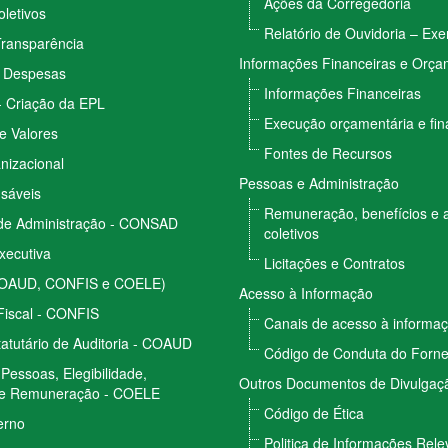
Ações da Corregedoria
letivos
Relatório de Ouvidoria – Exe
Transparência
Informações Financeiras e Orça
e Despesas
Informações Financeiras
- Criação da EPL
Execução orçamentária e fin
e Valores
Fontes de Recursos
nizacional
Pessoas e Administração
sáveis
Remuneração, benefícios e 
de Administração - CONSAD
coletivos
Executiva
Licitações e Contratos
COAUD, CONFIS e COELE)
Acesso à Informação
Fiscal - CONFIS
Canais de acesso à informa
atutário de Auditoria - COAUD
Código de Conduta do Forn
Pessoas, Elegibilidade,
Outros Documentos de Divulgaçã
e Remuneração - COELE
Código de Ética
erno
Politica de Informações Rele