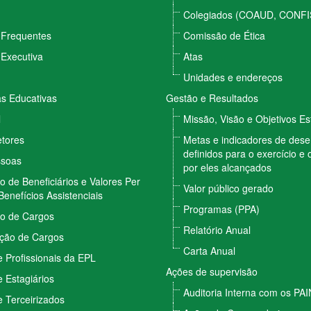
Colegiados (COAUD, CONFI
 Frequentes
Comissão de Ética
 Executiva
Atas
Unidades e endereços
 Educativas
Gestão e Resultados
l
Missão, Visão e Objetivos Es
etores
Metas e indicadores de de
definidos para o exercício e 
ssoas
por eles alcançados
vo de Beneficiários e Valores Per
Valor público gerado
Benefícios Assistenciais
Programas (PPA)
vo de Cargos
Relatório Anual
ção de Cargos
Carta Anual
 Profissionais da EPL
Ações de supervisão
 Estagiários
Auditoria Interna com os PA
 Terceirizados