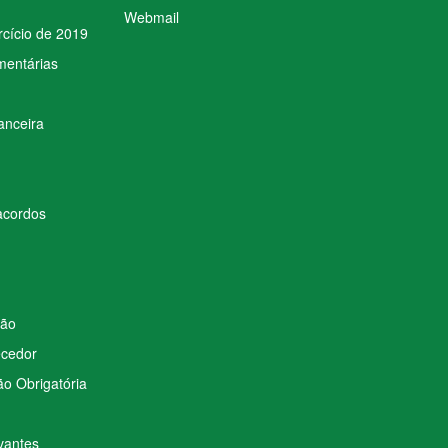
Webmail
rcício de 2019
mentárias
anceira
acordos
ção
ecedor
o Obrigatória
vantes