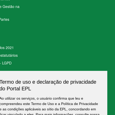
de Gestão na
Partes
ados 2021
statutários
 - LGPD
Termo de uso e declaração de privacidade
to de Dados
do Portal EPL
Ao utilizar os serviços, o usuário confirma que leu e
compreendeu este Termo de Uso e a Política de Privacidade
e as condições aplicáveis ao sítio da EPL, concordando em
ficar vinculado a eles. Para mais informações, consulte nossa