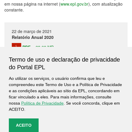
em nossa página na internet (
www.epl.gov.br
), com atualização
constante.
22 de março de 2021
Relatório Anual 2020
PDF
-
23,62 MB
Termo de uso e declaração de privacidade
XML
-
163,89 KB
do Portal EPL
Ao utilizar os serviços, o usuário confirma que leu e
28 registros encontrados. mostrando de 1 a 10
compreendeu este Termo de Uso e a Política de Privacidade
e as condições aplicáveis ao sítio da EPL, concordando em
ficar vinculado a eles. Para mais informações, consulte
início
anterior
1
2
3
próxima
última
nossa
Política de Privacidade
. Se você concorda, clique em
ACEITO.
ACEITO