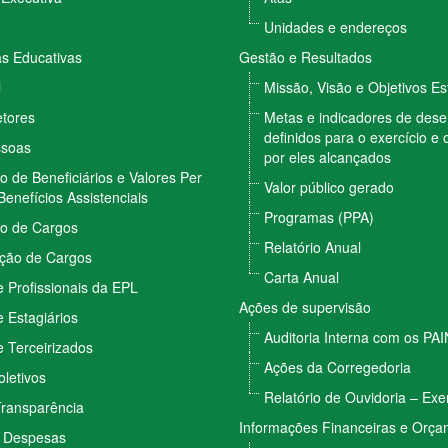
Unidades e endereços
 Educativas
Gestão e Resultados
l
Missão, Visão e Objetivos Es
etores
Metas e indicadores de de
definidos para o exercício e 
ssoas
por eles alcançados
vo de Beneficiários e Valores Per
Valor público gerado
Benefícios Assistenciais
Programas (PPA)
vo de Cargos
Relatório Anual
ção de Cargos
Carta Anual
 Profissionais da EPL
Ações de supervisão
 Estagiários
Auditoria Interna com os PA
 Terceirizados
Ações da Corregedoria
letivos
Relatório de Ouvidoria – Exe
Transparência
Informações Financeiras e Orça
e Despesas