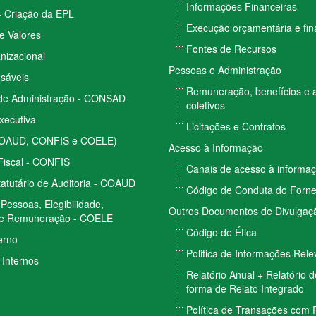
Informações Financeiras
- Criação da EPL
Execução orçamentária e fin
e Valores
Fontes de Recursos
nizacional
Pessoas e Administração
sáveis
Remuneração, benefícios e 
de Administração - CONSAD
coletivos
Executiva
Licitações e Contratos
COAUD, CONFIS e COELE)
Acesso à Informação
Fiscal - CONFIS
Canais de acesso à informa
atutário de Auditoria - COAUD
Código de Conduta do Forn
Pessoas, Elegibilidade,
Outros Documentos de Divulgaçã
e Remuneração - COELE
Código de Ética
erno
Politica de Informações Rele
Internos
Relatório Anual + Relatório 
forma de Relato Integrado
Política de Transações com 