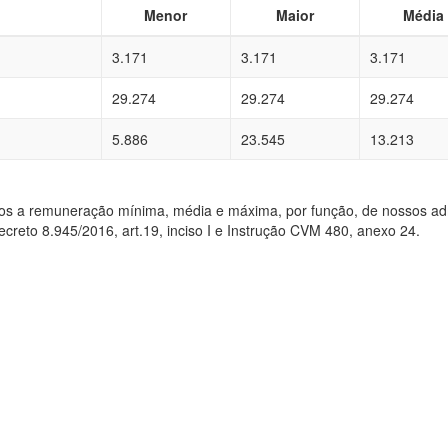
Menor
Maior
Média
o
3.171
3.171
3.171
29.274
29.274
29.274
5.886
23.545
13.213
mos a remuneração mínima, média e máxima, por função, de nossos admi
 Decreto 8.945/2016, art.19, inciso I e Instrução CVM 480, anexo 24.