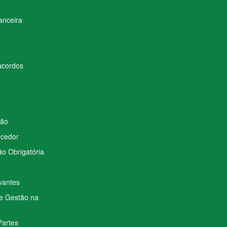
anceira
acordos
ção
ecedor
o Obrigatória
vantes
de Gestão na
Partes