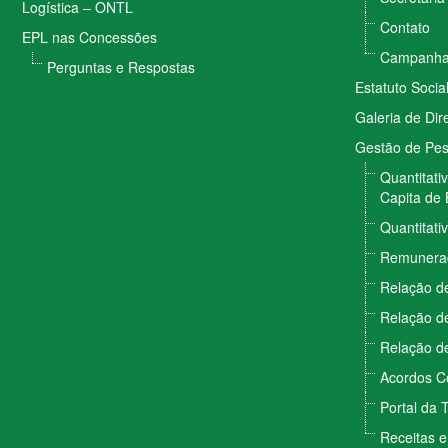
Logística – ONTL
Contato
EPL nas Concessões
Campanhas
Perguntas e Respostas
Estatuto Socia
Galeria de Dir
Gestão de Pe
Quantitati
Capita de 
Quantitati
Remunera
Relação de
Relação de
Relação de
Acordos Co
Portal da 
Receitas 