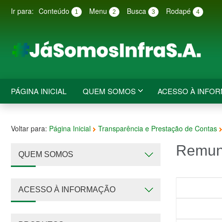
Ir para:
Conteúdo
Menu
Busca
Rodapé
1
2
3
4
PÁGINA INICIAL
QUEM SOMOS
ACESSO À INFO
Voltar para:
Página Inicial
Transparência e Prestação de Contas
Remune
QUEM SOMOS
ACESSO À INFORMAÇÃO