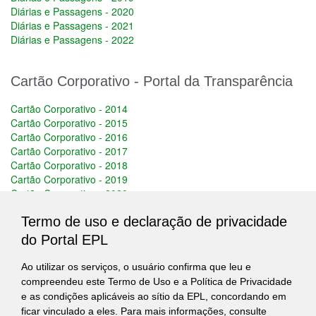
Diárias e Passagens - 2020
Diárias e Passagens - 2021
Diárias e Passagens - 2022
Cartão Corporativo - Portal da Transparência
Cartão Corporativo - 2014
Cartão Corporativo - 2015
Cartão Corporativo - 2016
Cartão Corporativo - 2017
Cartão Corporativo - 2018
Cartão Corporativo - 2019
Cartão Corporativo - 2020
Cartão Corporativo - 2021
Termo de uso e declaração de privacidade
Cartão Corporativo - 2022
do Portal EPL
Passo a Passo Portal da Transparência
Ao utilizar os serviços, o usuário confirma que leu e
compreendeu este Termo de Uso e a Política de Privacidade
Clique
aqui
para acessar um manual de utilização do Portal da
e as condições aplicáveis ao sítio da EPL, concordando em
Transparência.
ficar vinculado a eles. Para mais informações, consulte