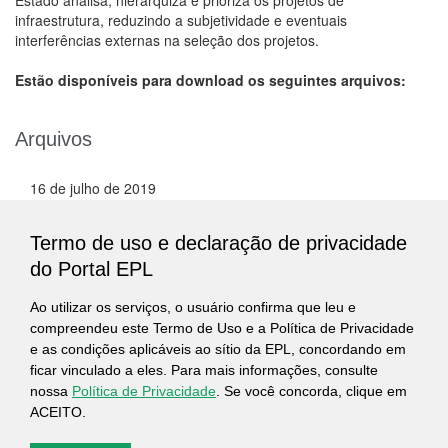
Estado analisa, hierarquiza e prioriza os projetos de
infraestrutura, reduzindo a subjetividade e eventuais
interferências externas na seleção dos projetos.
Estão disponíveis para download os seguintes arquivos:
Arquivos
16 de julho de 2019
Manual de Análise Custo-Benefício para projetos de
infraestrutura de transporte
Termo de uso e declaração de privacidade
do Portal EPL
PDF
-
1,52 MB
Ao utilizar os serviços, o usuário confirma que leu e
16 de julho de 2019
compreendeu este Termo de Uso e a Política de Privacidade
Caderno de parâmetros para Custo-Benefício
e as condições aplicáveis ao sítio da EPL, concordando em
ficar vinculado a eles. Para mais informações, consulte
PDF
-
1,64 MB
nossa
Política de Privacidade
. Se você concorda, clique em
ACEITO.