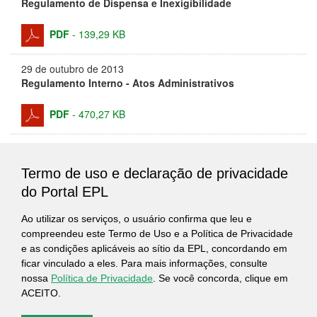
Regulamento de Dispensa e Inexigibilidade
PDF
-
139,29 KB
29 de outubro de 2013
Regulamento Interno - Atos Administrativos
PDF
-
470,27 KB
29 de outubro de 2013
Regulamento Interno - Veículos Oficiais
Termo de uso e declaração de privacidade
do Portal EPL
PDF
-
189,04 KB
Ao utilizar os serviços, o usuário confirma que leu e
29 de outubro de 2013
compreendeu este Termo de Uso e a Política de Privacidade
Regulamento Interno - Telefonia
e as condições aplicáveis ao sítio da EPL, concordando em
ficar vinculado a eles. Para mais informações, consulte
PDF
-
313,02 KB
nossa
Política de Privacidade
. Se você concorda, clique em
ACEITO.