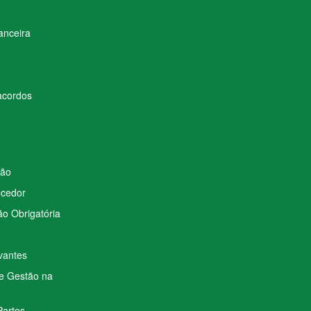
anceira
acordos
ção
ecedor
o Obrigatória
vantes
de Gestão na
Partes