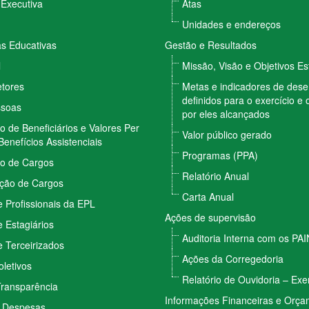
 Executiva
Atas
Unidades e endereços
 Educativas
Gestão e Resultados
l
Missão, Visão e Objetivos Es
etores
Metas e indicadores de de
definidos para o exercício e 
ssoas
por eles alcançados
vo de Beneficiários e Valores Per
Valor público gerado
Benefícios Assistenciais
Programas (PPA)
vo de Cargos
Relatório Anual
ção de Cargos
Carta Anual
 Profissionais da EPL
Ações de supervisão
 Estagiários
Auditoria Interna com os PA
 Terceirizados
Ações da Corregedoria
letivos
Relatório de Ouvidoria – Exe
Transparência
Informações Financeiras e Orça
e Despesas