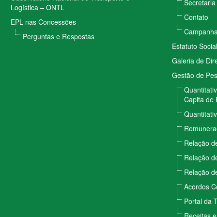
Secretaria
Logística – ONTL
Contato
EPL nas Concessões
Campanhas
Perguntas e Respostas
Estatuto Socia
Galeria de Dir
Gestão de Pe
Quantitati
Capita de 
Quantitati
Remunera
Relação de
Relação de
Relação de
Acordos Co
Portal da 
Receitas 