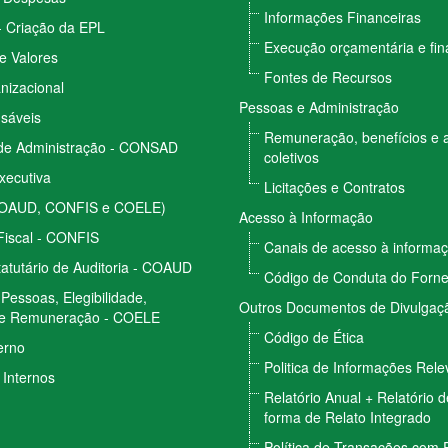
Informações Financeiras
- Criação da EPL
Execução orçamentária e fin
e Valores
Fontes de Recursos
nizacional
Pessoas e Administração
sáveis
Remuneração, benefícios e 
de Administração - CONSAD
coletivos
Executiva
Licitações e Contratos
COAUD, CONFIS e COELE)
Acesso à Informação
Fiscal - CONFIS
Canais de acesso à informa
atutário de Auditoria - COAUD
Código de Conduta do Forn
Pessoas, Elegibilidade,
Outros Documentos de Divulgaçã
e Remuneração - COELE
Código de Ética
erno
Politica de Informações Rele
Internos
Relatório Anual + Relatório 
forma de Relato Integrado
Política de Transações com 