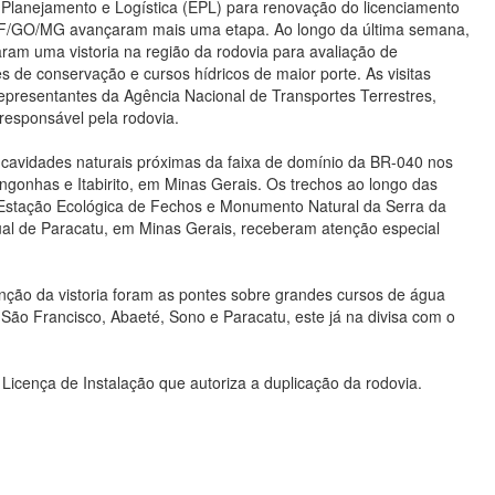
Planejamento e Logística (EPL) para renovação do licenciamento
DF/GO/MG avançaram mais uma etapa. Ao longo da última semana,
ram uma vistoria na região da rodovia para avaliação de
s de conservação e cursos hídricos de maior porte. As visitas
presentantes da Agência Nacional de Transportes Terrestres,
responsável pela rodovia.
2 cavidades naturais próximas da faixa de domínio da BR-040 nos
ngonhas e Itabirito, em Minas Gerais. Os trechos ao longo das
stação Ecológica de Fechos e Monumento Natural da Serra da
al de Paracatu, em Minas Gerais, receberam atenção especial
nção da vistoria foram as pontes sobre grandes cursos de água
ão Francisco, Abaeté, Sono e Paracatu, este já na divisa com o
da Licença de Instalação que autoriza a duplicação da rodovia.