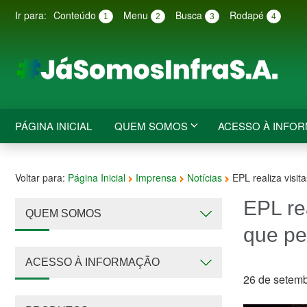
Ir para:
Conteúdo
Menu
Busca
Rodapé
1
2
3
4
PÁGINA INICIAL
QUEM SOMOS
ACESSO À INFO
Voltar para:
Página Inicial
Imprensa
Notícias
EPL realiza visi
EPL re
QUEM SOMOS
que pe
ACESSO À INFORMAÇÃO
26 de setem