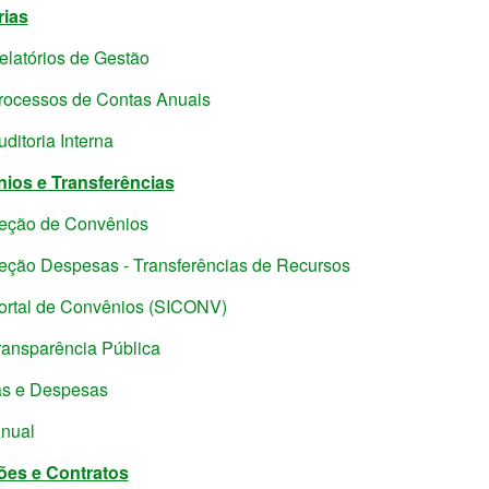
rias
elatórios de Gestão
rocessos de Contas Anuais
uditoria Interna
ios e Transferências
eção de Convênios
eção Despesas - Transferências de Recursos
ortal de Convênios (SICONV)
ransparência Pública
as e Despesas
Anual
ções e Contratos