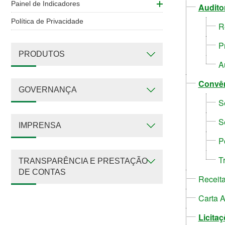
Painel de Indicadores
Audito
Política de Privacidade
R
P
PRODUTOS
A
Convên
GOVERNANÇA
S
S
IMPRENSA
P
T
TRANSPARÊNCIA E PRESTAÇÃO
DE CONTAS
Receit
Carta 
Licita