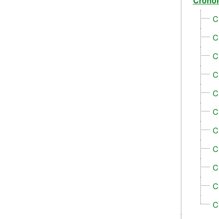
Cronol
C
C
C
C
C
C
C
C
C
C
C