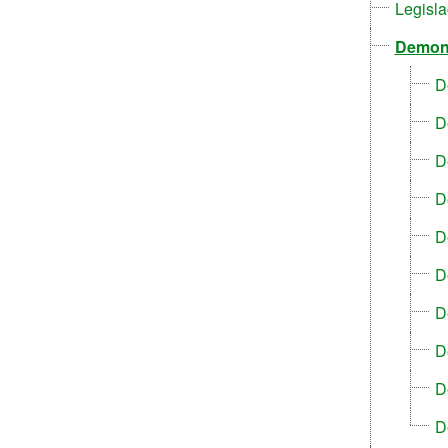
Legisl
Demons
D
D
D
D
D
D
D
D
D
D