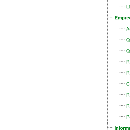
L
Empre
A
Q
Q
R
R
C
R
R
P
Inform