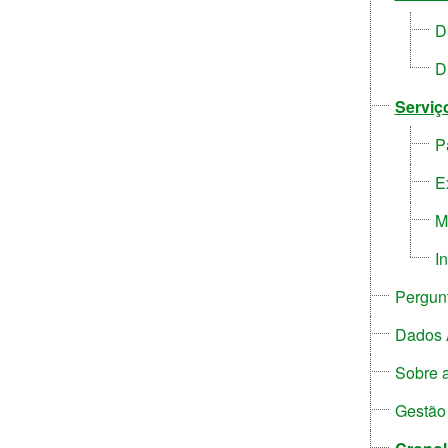
D
D
Serviç
P
E
M
I
Pergun
Dados 
Sobre a
Gestão