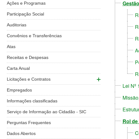
Gestão
Ações e Programas
Participação Social
R
Auditorias
R
Convênios e Transferências
R
Atas
A
Receitas e Despesas
P
Carta Anual
R
Licitações e Contratos
Lei Nº
Empregados
Missão,
Informações classificadas
Estrutu
Serviço de Informação ao Cidadão - SIC
Rol de
Perguntas Frequentes
C
Dados Abertos