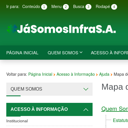
Ir para:
Conteúdo
Menu
Busca
Rodapé
1
2
3
4
PÁGINA INICIAL
QUEM SOMOS
ACESSO À INFO
Voltar para:
Página Inicial
Acesso à Informação
Ajuda
Mapa do
Mapa d
QUEM SOMOS
Quem So
ACESSO À INFORMAÇÃO
Estatut
Institucional