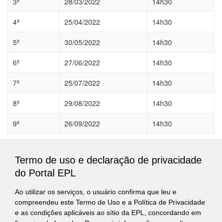
3ª
28/03/2022
14h30
4ª
25/04/2022
14h30
5ª
30/05/2022
14h30
6ª
27/06/2022
14h30
7ª
25/07/2022
14h30
8ª
29/08/2022
14h30
9ª
26/09/2022
14h30
10ª
31/10/2022
14h30
Termo de uso e declaração de privacidade
11ª
28/11/2022
14h30
do Portal EPL
12ª
12/12/2022
14h30
Ao utilizar os serviços, o usuário confirma que leu e
compreendeu este Termo de Uso e a Política de Privacidade
Obs
: As datas e horários ora definidos poderão sofrer
e as condições aplicáveis ao sítio da EPL, concordando em
flexibilizações, conforme compromissos dos membros.